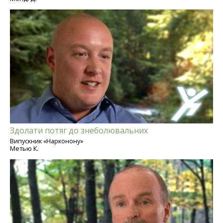
Здолати потяг до знеболювальних
Випускник «Нарконону»
Метью К.