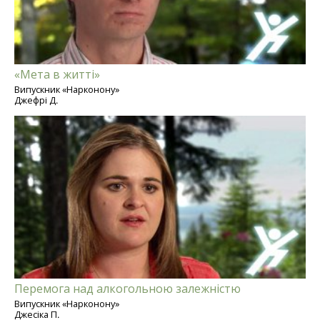
«Мета в житті»
Випускник «Нарконону»
Джефрі Д.
Перемога над алкогольною залежністю
Випускник «Нарконону»
Джесіка П.