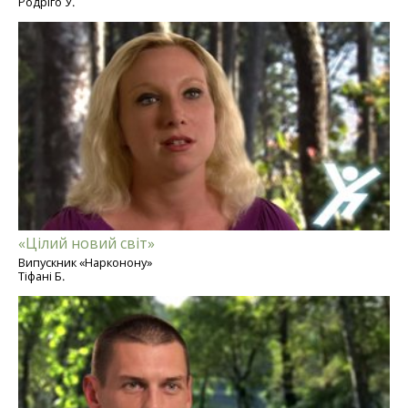
Родріго У.
«Цілий новий світ»
Випускник «Нарконону»
Тіфані Б.