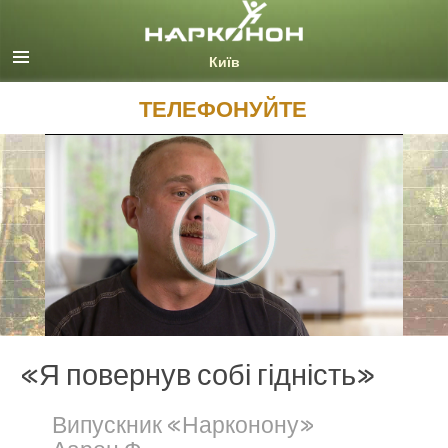
Русский (Russian)
Ukrainian
Всі регіони/мови
ТЕЛЕФОНУЙТЕ
«Я повернув собі гідність»
Випускник «Нарконону»
Аарон Ф.