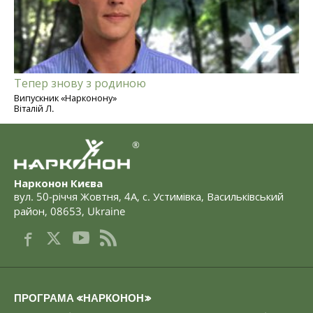
Тепер знову з родиною
Випускник «Нарконону»
Віталій Л.
®
Нарконон Києва
вул. 50-річчя Жовтня, 4А
,
с. Устимівка, Васильківський
район
,
08653
,
Ukraine
ПРОГРАМА «НАРКОНОН»