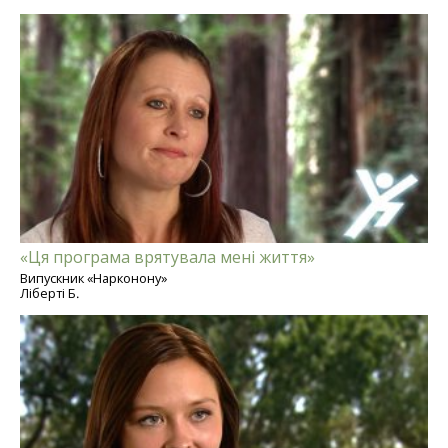
«Ця програма врятувала мені життя»
Випускник «Нарконону»
Ліберті Б.