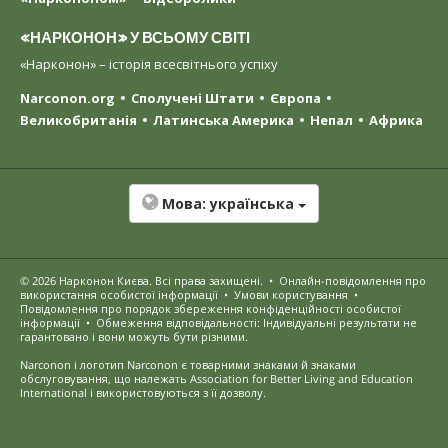
«НАРКОНОН» У ВСЬОМУ СВІТІ
«Нарконон» – історія всесвітнього успіху
Narconon.org
Сполучені Штати
Європа
Великобританія
Латинська Америка
Непал
Африка
Мова:
українська
© 2026
Нарконон Києва
. Всі права захищені.
•
Онлайн-повідомлення про
використання особистої інформації
•
Умови користування
•
Повідомлення про порядок збереження конфіденційності особистої
інформації
•
Обмеження відповідальності: Індивідуальні результати не
гарантовано і вони можуть бути різними.
Narconon і логотип Narconon є товарними знаками й знаками
обслуговування, що належать Association for Better Living and Education
International і використовуються з її дозволу.