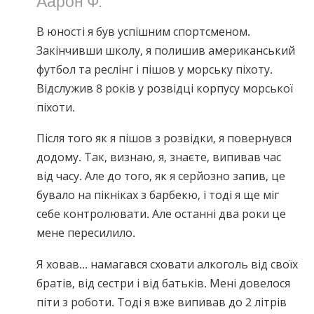
В юності я був успішним спортсменом.
Закінчивши школу, я полишив американський
футбол та реслінг і пішов у морську піхоту.
Відслужив 8 років у розвідці корпусу морської
піхоти.
Після того як я пішов з розвідки, я повернувся
додому. Так, визнаю, я, знаєте, випивав час
від часу. Але до того, як я серйозно запив, це
бувало на пікніках з барбекю, і тоді я ще міг
себе контролювати. Але останні два роки це
мене пересилило.
Я ховав... намагався сховати алкоголь від своїх
братів, від сестри і від батьків. Мені довелося
піти з роботи. Тоді я вже випивав до 2 літрів