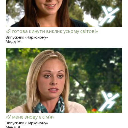
«Я готова кинути виклик усьому світові»
Випускник «Нарконону»
Медді М.
«У мене знову є сім’я»
Випускник «Нарконону»
Менді Д.