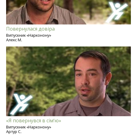
Повернулася довіра
Випускник «Нарконону»
Алекс М.
«Я повернувся в сім’ю»
Випускник «Нарконону»
Артур С.