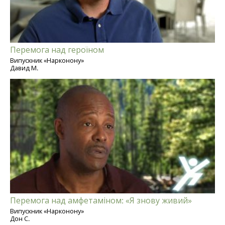
Перемога над героїном
Випускник «Нарконону»
Давид М.
Перемога над амфетаміном: «Я знову живий»
Випускник «Нарконону»
Дон С.