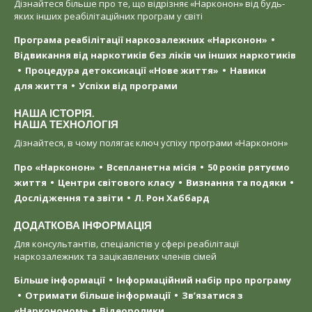
Дізнайтеся більше про те, що відрізняє «Нарконон» від будь-
яких інших реабілітаційних програм у світі
Програма реабілітації наркозалежних «Нарконон»
Відвикання від наркотиків без ліків чи інших наркотиків
Процедура детоксикації «Нове життя»
Навики
для життя
Успіхи від програми
НАША ІСТОРІЯ.
НАША ТЕХНОЛОГІЯ
Дізнайтеся, в чому полягає ключ успіху програми «Нарконон»
Про «Нарконон»
Всепланетна місія
50 років рятуємо
життя
Центри світового класу
Визнання та подяки
Дослідження та звіти
Л. Рон Хаббард
ДОДАТКОВА ІНФОРМАЦІЯ
Для консультантів, спеціалістів у сфері реабілітації
наркозалежних та зацікавлених членів сімей
Більше інформації
Інформаційний набір про програму
Отримати більше інформації
Зв’язатися з
«Наркононом»
Відеоролики