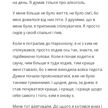
на день. Я думав тільки про алкоголь.
У мене більше не було життя, не було сім’ї, бо
мені довелося від них піти. З друзями, що в
мене були, я припинив спілкуватися. Я просто
сидів у своїй спальні і пив.
Коли я потрапив до Нарконону, я ні з ким не
спілкувався, просто ходив ось так, знаєте, не
підіймаючи голови. Коли я почав ходити в
сауну, чим більше я туди ходив, тим краще
мені ставало, бо з мене виходила всяка гидота.
Думки почали прояснюватися, вже не були
такими туманними. І щодня, день за днем, я
став почуватися краще, і краще, і краще щодо
себе самого і того, ким я знову є.
Мене тут врятували. До цього я котився вниз і