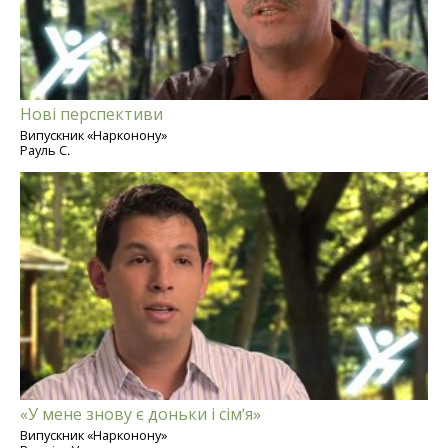
Нові перспективи
Випускник «Нарконону»
Рауль С.
«У мене знову є доньки і сім’я»
Випускник «Нарконону»