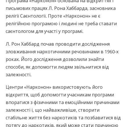
Програма «Нарконон» основана на відкриттях і
письмових працях Л. Рона Хаббарда, засновника
релігії Саєнтології. Проте «Нарконон» не є
релігійною програмою і людині не треба ставати
саєнтологом для участі у програмі.
Л. Рон Хаббард почав проводити дослідження
зловживання наркотичними речовинами в 1960-х
роках. Його дослідження дозволили знайти
способи, як допомогти людям звільнитися від
залежності.
Центри «Нарконон» використовують його
відкриття, щоб допомогти учасникам програми
впоратися з фізичними та емоційними причинами
залежності і, що найважливіше, створити
стабільне життя без наркотиків та позбавитися від
потягу до наркотиків, який може стати причиною