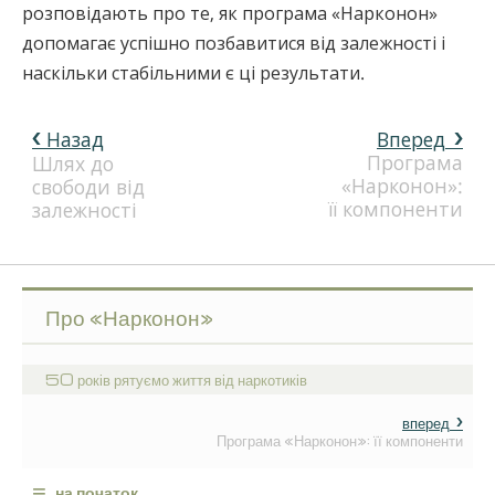
розповідають про те, як програма «Нарконон»
допомагає успішно позбавитися від залежності і
наскільки стабільними є ці результати.
Назад
Вперед
Програма
Шлях до
«Нарконон»:
свободи від
її компоненти
залежності
Про «Нарконон»
50 років рятуємо життя від наркотиків
вперед
Програма «Нарконон»: її компоненти
≡
на початок