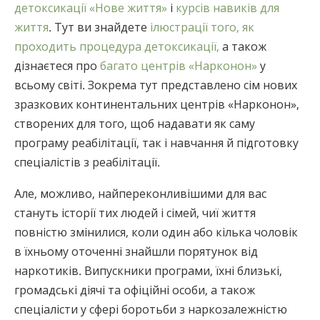
детоксикації «Нове життя»
і
курсів навиків для
життя
. Тут ви знайдете
ілюстрації того, як
проходить процедура детоксикації,
а також
дізнаєтеся про
багато центрів «Нарконон»
у
всьому світі. Зокрема тут представлено сім нових
зразкових континентальних центрів «Нарконон»,
створених для того, щоб надавати як саму
програму реабілітації, так і навчання й підготовку
спеціалістів з реабілітації.
Але, можливо, найпереконливішими для вас
стануть історії тих людей і сімей, чиї життя
повністю змінилися, коли один або кілька чоловік
в їхньому оточенні знайшли порятунок від
наркотиків. Випускники програми, їхні близькі,
громадські діячі та офіційні особи, а також
спеціалісти у сфері боротьби з наркозалежністю