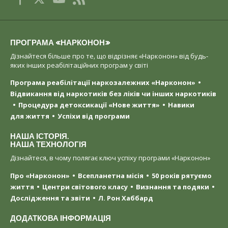
ПРОГРАМА «НАРКОНОН»
Дізнайтеся більше про те, що відрізняє «Нарконон» від будь-
яких інших реабілітаційних програм у світі
Програма реабілітації наркозалежних «Нарконон»
Відвикання від наркотиків без ліків чи інших наркотиків
Процедура детоксикації «Нове життя»
Навики
для життя
Успіхи від програми
НАША ІСТОРІЯ.
НАША ТЕХНОЛОГІЯ
Дізнайтеся, в чому полягає ключ успіху програми «Нарконон»
Про «Нарконон»
Всепланетна місія
50 років рятуємо
життя
Центри світового класу
Визнання та подяки
Дослідження та звіти
Л. Рон Хаббард
ДОДАТКОВА ІНФОРМАЦІЯ