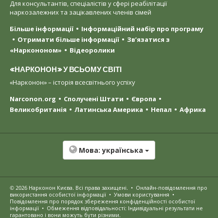
Для консультантів, спеціалістів у сфері реабілітації
наркозалежних та зацікавлених членів сімей
Більше інформації
Інформаційний набір про програму
Отримати більше інформації
Зв’язатися з
«Наркононом»
Відеоролики
«НАРКОНОН» У ВСЬОМУ СВІТІ
«Нарконон» – історія всесвітнього успіху
Narconon.org
Сполучені Штати
Європа
Великобританія
Латинська Америка
Непал
Африка
Мова:
українська
© 2026
Нарконон Києва
. Всі права захищені.
•
Онлайн-повідомлення про
використання особистої інформації
•
Умови користування
•
Повідомлення про порядок збереження конфіденційності особистої
інформації
•
Обмеження відповідальності: Індивідуальні результати не
гарантовано і вони можуть бути різними.