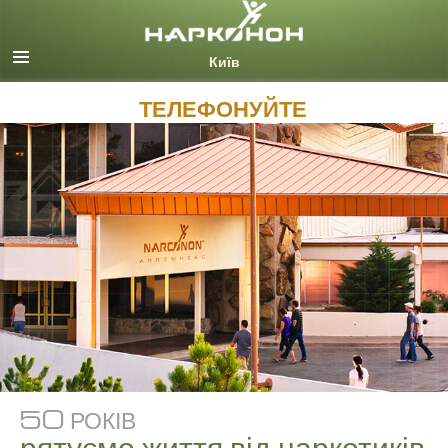
Русский (Russian)
Ukrainian
Всі регіони/мови
ТЕЛЕФОНУЙТЕ
50 РОКІВ
рятуємо життя від наркотиків