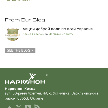
From Our Blog
Акции доброй воли по всей Украине
Eлёна Северин
In
Местные новости
SEE THE BLOG >
®
Нарконон Києва
вул. 50-річчя Жовтня, 4А
,
с. Устимівка, Васильківський
район
,
08653
,
Ukraine