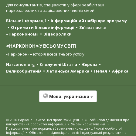
Для консультантів, спеціалістів у сфері реабілітації
наркозалежних та зацікавлених членів сімей
Більше інформації
Інформаційний набір про програму
Отримати більше інформації
Зв’язатися з
«Наркононом»
Відеоролики
«НАРКОНОН» У ВСЬОМУ СВІТІ
«Нарконон» – історія всесвітнього успіху
Narconon.org
Сполучені Штати
Європа
Великобританія
Латинська Америка
Непал
Африка
Мова:
українська
© 2026
Нарконон Києва
. Всі права захищені.
•
Онлайн-повідомлення про
використання особистої інформації
•
Умови користування
•
Повідомлення про порядок збереження конфіденційності особистої
інформації
•
Обмеження відповідальності: Індивідуальні результати не