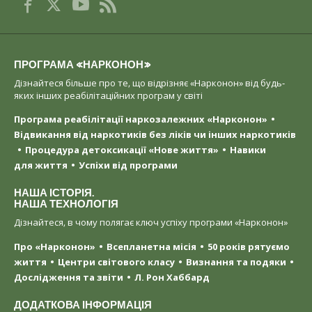
ПРОГРАМА «НАРКОНОН»
Дізнайтеся більше про те, що відрізняє «Нарконон» від будь-
яких інших реабілітаційних програм у світі
Програма реабілітації наркозалежних «Нарконон»
Відвикання від наркотиків без ліків чи інших наркотиків
Процедура детоксикації «Нове життя»
Навики
для життя
Успіхи від програми
НАША ІСТОРІЯ.
НАША ТЕХНОЛОГІЯ
Дізнайтеся, в чому полягає ключ успіху програми «Нарконон»
Про «Нарконон»
Всепланетна місія
50 років рятуємо
життя
Центри світового класу
Визнання та подяки
Дослідження та звіти
Л. Рон Хаббард
ДОДАТКОВА ІНФОРМАЦІЯ