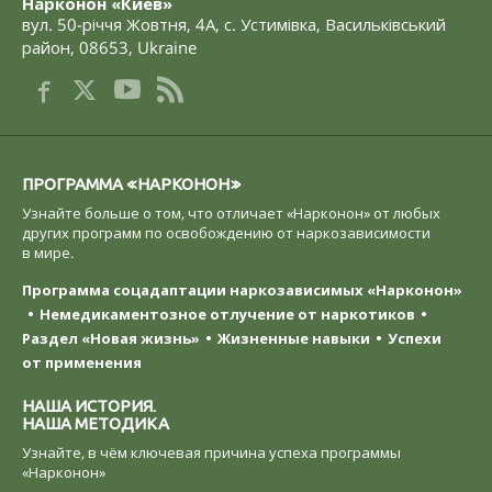
Нарконон «Киев»
вул. 50-річчя Жовтня, 4А
,
с. Устимівка, Васильківський
район
,
08653
,
Ukraine
ПРОГРАММА «НАРКОНОН»
Узнайте больше о том, что отличает «Нарконон» от любых
других программ по освобождению от наркозависимости
в мире.
Программа соцадаптации наркозависимых «Нарконон»
Немедикаментозное отлучение от наркотиков
Раздел «Новая жизнь»
Жизненные навыки
Успехи
от применения
НАША ИСТОРИЯ.
НАША МЕТОДИКА
Узнайте, в чём ключевая причина успеха программы
«Нарконон»