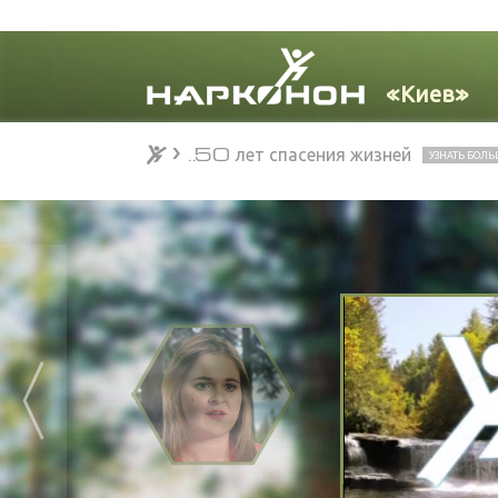
50 лет спасения жизней
УЗНАТЬ БОЛ
20 стран • Всемирный успех...
УЗ
50 лет спасения жизней
УЗНАТЬ БОЛ
⨯
«„На
Линда С., 
«Наркон