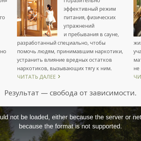
он»
Поразительно
эффективный режим
го
питания, физических
упражнений
и пребывания в сауне,
разработанный специально, чтобы
жи
нно
помочь людям, принимавшим наркотики,
уч
устранить влияние вредных остатков
ма
наркотиков, вызывающих тягу к ним.
не
ЧИТАТЬ ДАЛЕЕ
ЧИ
Результат — свобода от зависимости.
ld not be loaded, either because the server or net
because the format is not supported.