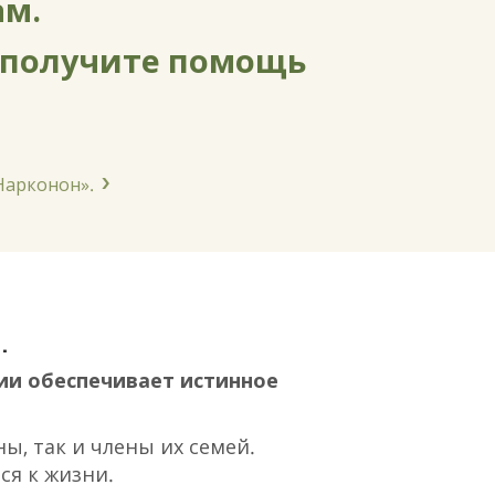
ам.
 получите помощь
Нарконон».
.
ии обеспечивает истинное
, так и члены их семей.
ся к жизни.