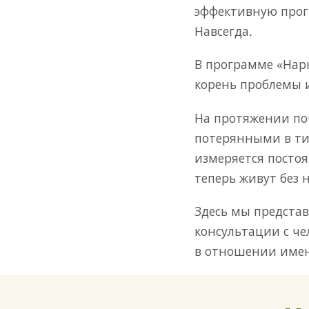
эффективную прогр
Навсегда.
В программе «Нарк
корень проблемы и
На протяжении поч
потерянными в тис
измеряется посто
теперь живут без 
Здесь мы предста
консультации с ч
в отношении имен