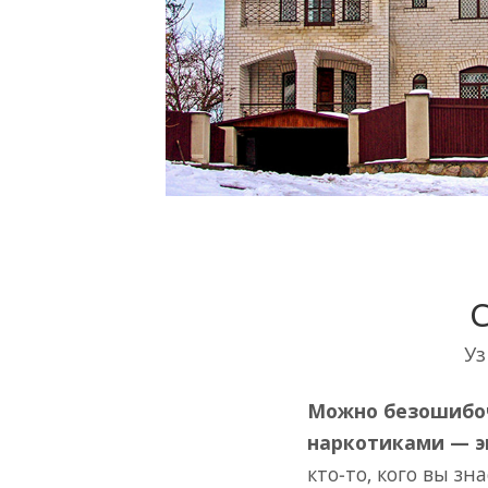
С
Уз
Можно безошибоч
наркотиками — э
кто-то, кого вы зн