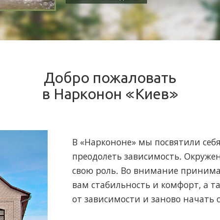
принимать наркотики.
работает.
в сауне и питания.
от наркотиков. Навсегда.
Добро пожаловать
в Нарконон «Киев»
В «Наркононе» мы посвятили себя
преодолеть зависимость. Окружен
свою роль. Во внимание принимае
вам стабильность и комфорт, a т
от зависимости и заново начать 