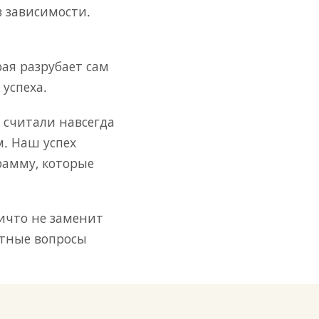
в зависимости.
ая разрубает сам
успеха.
 считали навсегда
м. Наш успех
рамму, которые
ичто не заменит
етные вопросы