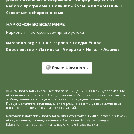
набор о программе
Получить больше информации
Связаться с «Наркононом»
НАРКОНОН ВО ВСЁМ МИРЕ
Нарконон — история всемирного успеха
Narconon.org
США
Европа
Соединённое
Королевство
Латинская Америка
Непал
Африка
Язык:
Ukranian
© 2026
Нарконон «Киев»
. Все права защищены.
•
Онлайн-уведомление
об использовании личной информации
•
Условия пользования сайтом
•
Уведомление о порядке сохранения конфиденциальности
•
Предупреждение: индивидуальные результаты могут варьироваться,
и на этот счёт не даётся никаких гарантий.
Narconon и логотип «Нарконона» являются товарными знаками и знаками
обслуживания, принадлежащими Association for Better Living and
Education International, и используются с её разрешения.