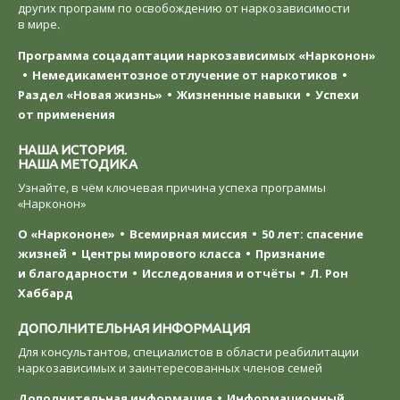
других программ по освобождению от наркозависимости
в мире.
Программа соцадаптации наркозависимых «Нарконон»
Немедикаментозное отлучение от наркотиков
Раздел «Новая жизнь»
Жизненные навыки
Успехи
от применения
НАША ИСТОРИЯ.
НАША МЕТОДИКА
Узнайте, в чём ключевая причина успеха программы
«Нарконон»
О «Наркононе»
Всемирная миссия
50 лет: спасение
жизней
Центры мирового класса
Признание
и благодарности
Исследования и отчёты
Л. Рон
Хаббард
ДОПОЛНИТЕЛЬНАЯ ИНФОРМАЦИЯ
Для консультантов, специалистов в области реабилитации
наркозависимых и заинтересованных членов семей
Дополнительная информация
Информационный