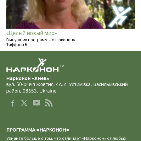
«Целый новый мир»
Выпускник программы «Нарконон»
Тиффани Б.
TM
Нарконон «Киев»
вул. 50-річчя Жовтня, 4А
,
с. Устимівка, Васильківський
район
,
08653
,
Ukraine
ПРОГРАММА «НАРКОНОН»
Узнайте больше о том, что отличает «Нарконон» от любых