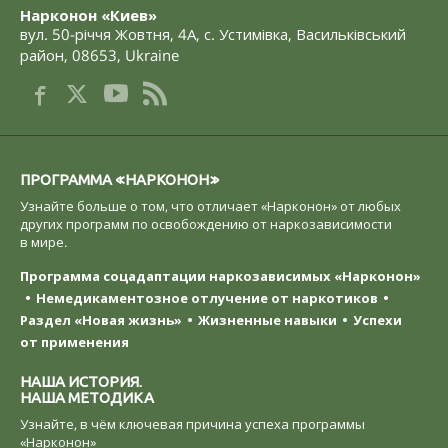
Нарконон «Киев»
вул. 50-річчя Жовтня, 4А
,
с. Устимівка, Васильківський
район
,
08653
,
Ukraine
ПРОГРАММА «НАРКОНОН»
Узнайте больше о том, что отличает «Нарконон» от любых
других программ по освобождению от наркозависимости
в мире.
Программа соцадаптации наркозависимых «Нарконон»
Немедикаментозное отлучение от наркотиков
Раздел «Новая жизнь»
Жизненные навыки
Успехи
от применения
НАША ИСТОРИЯ.
НАША МЕТОДИКА
Узнайте, в чём ключевая причина успеха программы
«Нарконон»