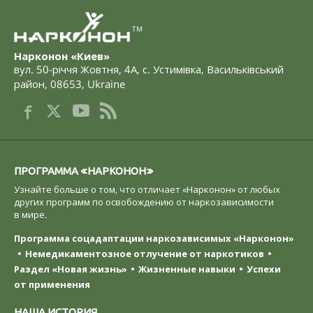
TM
Нарконон «Киев»
вул. 50-річчя Жовтня, 4А
,
с. Устимівка, Васильківський
район
,
08653
,
Ukraine
ПРОГРАММА «НАРКОНОН»
Узнайте больше о том, что отличает «Нарконон» от любых
других программ по освобождению от наркозависимости
в мире.
Программа соцадаптации наркозависимых «Нарконон»
Немедикаментозное отлучение от наркотиков
Раздел «Новая жизнь»
Жизненные навыки
Успехи
от применения
НАША ИСТОРИЯ.