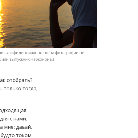
ния конфиденциальности на фотографии не
 или выпускник Нарконона.)
как отобрать?
ь только тогда,
 подходящая
дня с нами.
а мне: давай,
я будто током