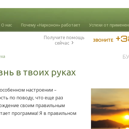
О нас
Почему «Нарконон» работает
Успехи от применен
+3
Получите помощь
ЗВОНИТЕ
сейчас
Б
еха
знь в твоих руках
 особенном настроении –
сть по поводу, что еще раз
ерждение своим правильным
отает программа! Я в правильном