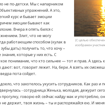
о не по-детски. Мы с напарником
 Объективных упражнений. А это,
легкий курс и бывает эмоции
ричем эмоции бывают как
лохие. Вчера я опять бился с
нением. Злит, что не могу
(С целью обеспече
гда работающим способом (кулак в
изображен участник
 зубы дать) получить то, что хочу –
 знания, которые у них есть. С
ткое понимание, что кто сильнее — тот и прав. А здесь 
х дают: вот, говорит лежит. На, бери. А взять их сможеш
 ведра пота сойдет.
адоело, что захотелось укусить сотрудников. Как раз и
вернулась - сотрудница Женька, молодая, дежурит сего
а прогулку, говорю ей: сейчас найду мак и употреблю, он
о не держит, твоя жизнь – ты и распоряжайся ею. И мен