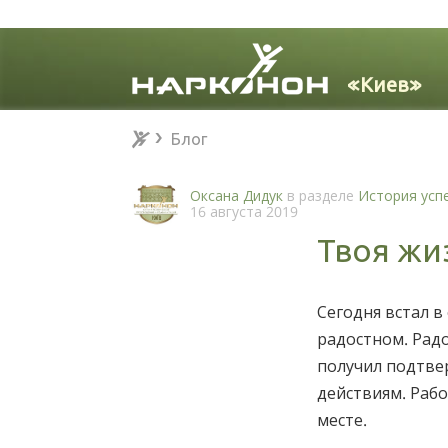
Блог
Блог
⨯
Оксана Дидук
в разделе
История усп
16 августа 2019
Твоя жи
Сегодня встал в
радостном. Радо
получил подтв
действиям. Раб
месте.