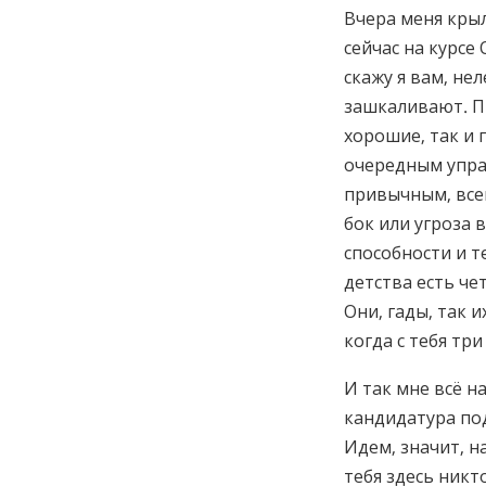
Вчера меня крыл
сейчас на курсе
скажу я вам, не
зашкаливают. П
хорошие, так и п
очередным упраж
привычным, все
бок или угроза в
способности и те
детства есть че
Они, гады, так и
когда с тебя три
И так мне всё н
кандидатура под
Идем, значит, н
тебя здесь никт