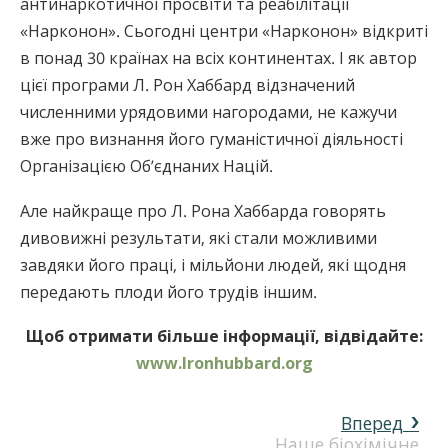
антинаркотичної просвіти та реабілітації
«Нарконон». Сьогодні центри «Нарконон» відкриті
в понад 30 країнах на всіх континентах. І як автор
цієї програми Л. Рон Хаббард відзначений
численними урядовими нагородами, не кажучи
вже про визнання його гуманістичної діяльності
Організацією Об’єднаних Націй.
Але найкраще про Л. Рона Хаббарда говорять
дивовижні результати, які стали можливими
завдяки його праці, і мільйони людей, які щодня
передають плоди його трудів іншим.
Щоб отримати більше інформації, відвідайте:
www.lronhubbard.org
Вперед
Наше біохімічне