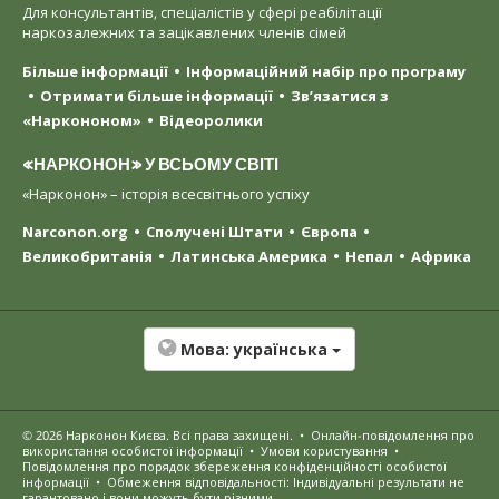
Для консультантів, спеціалістів у сфері реабілітації
наркозалежних та зацікавлених членів сімей
Більше інформації
Інформаційний набір про програму
Отримати більше інформації
Зв’язатися з
«Наркононом»
Відеоролики
«НАРКОНОН» У ВСЬОМУ СВІТІ
«Нарконон» – історія всесвітнього успіху
Narconon.org
Сполучені Штати
Європа
Великобританія
Латинська Америка
Непал
Африка
Мова:
українська
© 2026
Нарконон Києва
. Всі права захищені.
•
Онлайн-повідомлення про
використання особистої інформації
•
Умови користування
•
Повідомлення про порядок збереження конфіденційності особистої
інформації
•
Обмеження відповідальності: Індивідуальні результати не
гарантовано і вони можуть бути різними.