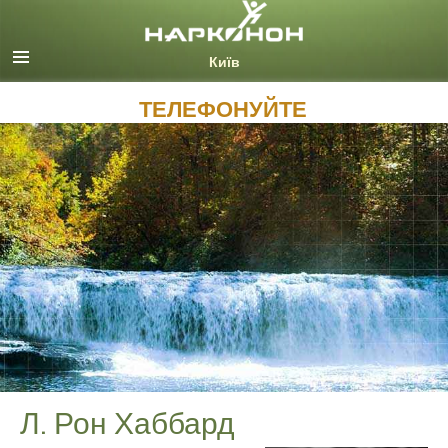
Русский (Russian)
Ukrainian
Всі регіони/мови
ТЕЛЕФОНУЙТЕ
Л. Рон Хаббард