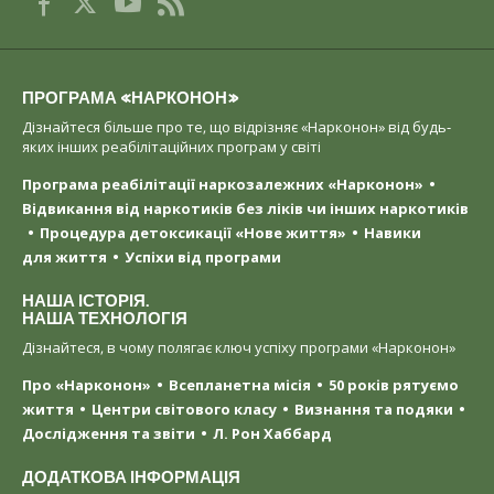
ПРОГРАМА «НАРКОНОН»
Дізнайтеся більше про те, що відрізняє «Нарконон» від будь-
яких інших реабілітаційних програм у світі
Програма реабілітації наркозалежних «Нарконон»
Відвикання від наркотиків без ліків чи інших наркотиків
Процедура детоксикації «Нове життя»
Навики
для життя
Успіхи від програми
НАША ІСТОРІЯ.
НАША ТЕХНОЛОГІЯ
Дізнайтеся, в чому полягає ключ успіху програми «Нарконон»
Про «Нарконон»
Всепланетна місія
50 років рятуємо
життя
Центри світового класу
Визнання та подяки
Дослідження та звіти
Л. Рон Хаббард
ДОДАТКОВА ІНФОРМАЦІЯ