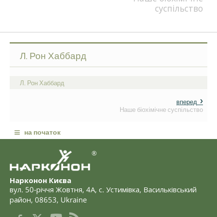
суспільство
Л. Рон Хаббард
Л. Рон Хаббард
вперед
Наше біохімічне суспільство
≡
на початок
®
Нарконон Києва
вул. 50-річчя Жовтня, 4А
,
с. Устимівка, Васильківський
район
,
08653
,
Ukraine