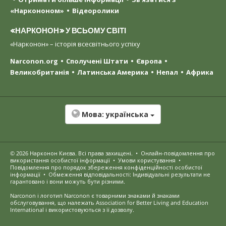
«Наркононом»
Відеоролики
«НАРКОНОН» У ВСЬОМУ СВІТІ
«Нарконон» – історія всесвітнього успіху
Narconon.org
Сполучені Штати
Європа
Великобританія
Латинська Америка
Непал
Африка
Мова:
українська
© 2026
Нарконон Києва
. Всі права захищені.
•
Онлайн-повідомлення про
використання особистої інформації
•
Умови користування
•
Повідомлення про порядок збереження конфіденційності особистої
інформації
•
Обмеження відповідальності: Індивідуальні результати не
гарантовано і вони можуть бути різними.
Narconon і логотип Narconon є товарними знаками й знаками
обслуговування, що належать Association for Better Living and Education
International і використовуються з її дозволу.