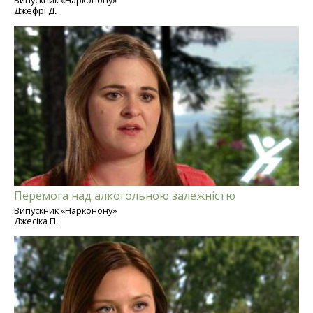
Випускник «Нарконону»
Джефрі Д.
Перемога над алкогольною залежністю
Випускник «Нарконону»
Джесіка П.