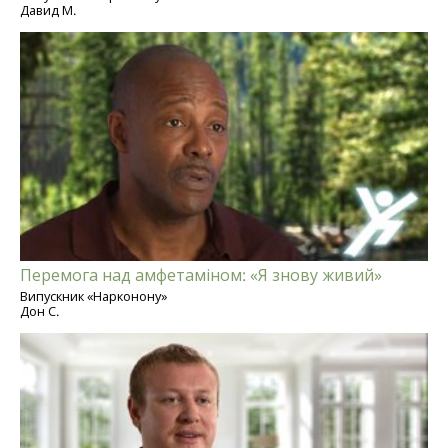
Давид М.
Перемога над амфетаміном: «Я знову живий»
Випускник «Нарконону»
Дон С.