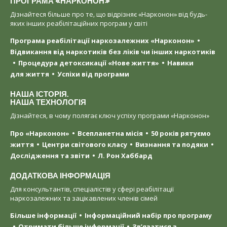
ПРОГРАМА «НАРКОНОН»
Дізнайтеся більше про те, що відрізняє «Нарконон» від будь-
яких інших реабілітаційних програм у світі
Програма реабілітації наркозалежних «Нарконон»
Відвикання від наркотиків без ліків чи інших наркотиків
Процедура детоксикації «Нове життя»
Навики
для життя
Успіхи від програми
НАША ІСТОРІЯ.
НАША ТЕХНОЛОГІЯ
Дізнайтеся, в чому полягає ключ успіху програми «Нарконон»
Про «Нарконон»
Всепланетна місія
50 років рятуємо
життя
Центри світового класу
Визнання та подяки
Дослідження та звіти
Л. Рон Хаббард
ДОДАТКОВА ІНФОРМАЦІЯ
Для консультантів, спеціалістів у сфері реабілітації
наркозалежних та зацікавлених членів сімей
Більше інформації
Інформаційний набір про програму
Отримати більше інформації
Зв’язатися з