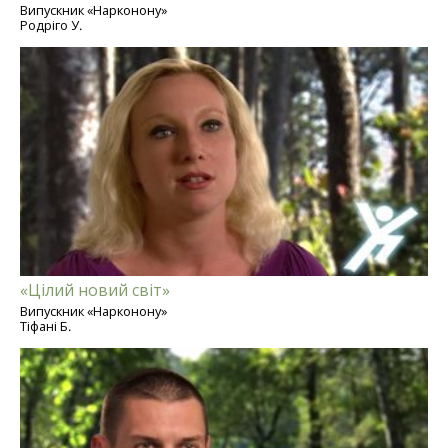
Випускник «Нарконону»
Родріго У.
«Цілий новий світ»
Випускник «Нарконону»
Тіфані Б.