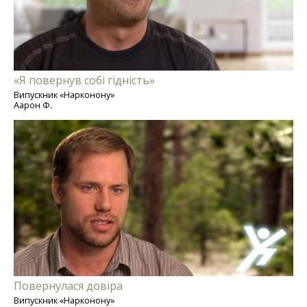
«Я повернув собі гідність»
Випускник «Нарконону»
Аарон Ф.
Повернулася довіра
Випускник «Нарконону»