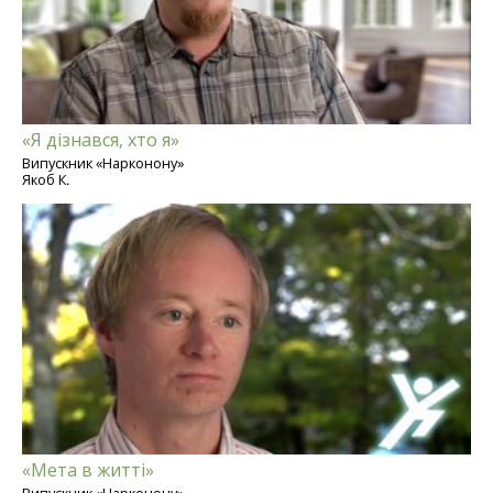
«Я дізнався, хто я»
Випускник «Нарконону»
Якоб К.
«Мета в житті»