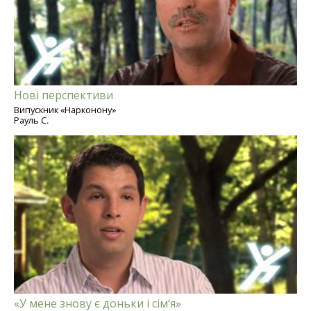
Нові перспективи
Випускник «Нарконону»
Рауль С.
«У мене знову є доньки і сім’я»