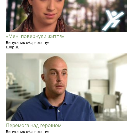
«Мені повернули життя»
Випускник «Нарконону»
Шер Д.
Перемога над героїном
Випускник «Нарконону»