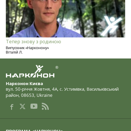
Тепер знову з родиною
Випускник «Нарконону»
Віталій Л.
®
Нарконон Києва
вул. 50-річчя Жовтня, 4А
,
с. Устимівка, Васильківський
район
,
08653
,
Ukraine