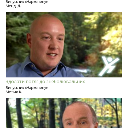
Випускник «Нарконону»
Менді Д.
Здолати потяг до знеболювальних
Випускник «Нарконону»
Метью К.