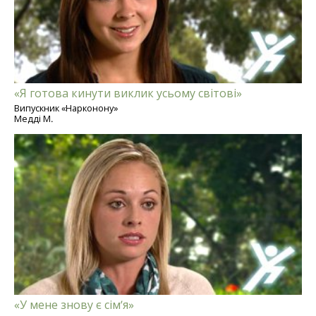
«Я готова кинути виклик усьому світові»
Випускник «Нарконону»
Медді М.
«У мене знову є сім’я»