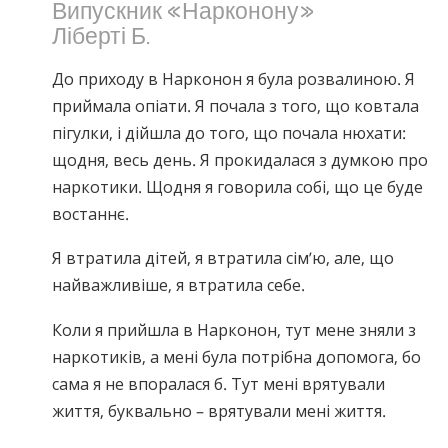
Випускник «Нарконону»
Ліберті Б.
До приходу в Нарконон я була розвалиною. Я
приймала опіати. Я почала з того, що ковтала
пігулки, і дійшла до того, що почала нюхати:
щодня, весь день. Я прокидалася з думкою про
наркотики. Щодня я говорила собі, що це буде
востаннє.
Я втратила дітей, я втратила сім’ю, але, що
найважливіше, я втратила себе.
Коли я прийшла в Нарконон, тут мене зняли з
наркотиків, а мені була потрібна допомога, бо
сама я не впоралася б. Тут мені врятували
життя, буквально – врятували мені життя.