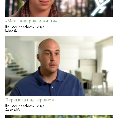
«Мені повернули життя»
Випускник «Нарконону»
Шер Д.
Перемога над героїном
Випускник «Нарконону»
Давид М.