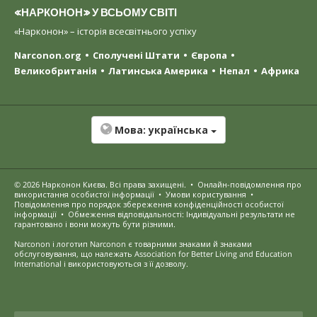
«НАРКОНОН» У ВСЬОМУ СВІТІ
«Нарконон» – історія всесвітнього успіху
Narconon.org
Сполучені Штати
Європа
Великобританія
Латинська Америка
Непал
Африка
Мова:
українська
© 2026
Нарконон Києва
. Всі права захищені.
•
Онлайн-повідомлення про
використання особистої інформації
•
Умови користування
•
Повідомлення про порядок збереження конфіденційності особистої
інформації
•
Обмеження відповідальності: Індивідуальні результати не
гарантовано і вони можуть бути різними.
Narconon і логотип Narconon є товарними знаками й знаками
обслуговування, що належать Association for Better Living and Education
International і використовуються з її дозволу.