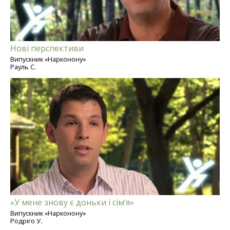
Нові перспективи
Випускник «Нарконону»
Рауль С.
«У мене знову є доньки і сім’я»
Випускник «Нарконону»
Родріго У.