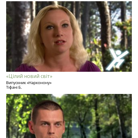
«Цілий новий світ»
Випускник «Нарконону»
Тіфані Б.