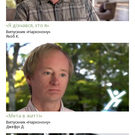
«Я дізнався, хто я»
Випускник «Нарконону»
Якоб К.
«Мета в житті»
Випускник «Нарконону»
Джефрі Д.