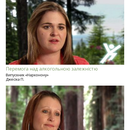
Перемога над алкогольною залежністю
Випускник «Нарконону»
Джесіка П.