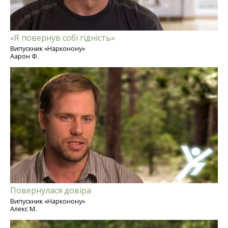
«Я повернув собі гідність»
Випускник «Нарконону»
Аарон Ф.
Повернулася довіра
Випускник «Нарконону»
Алекс М.