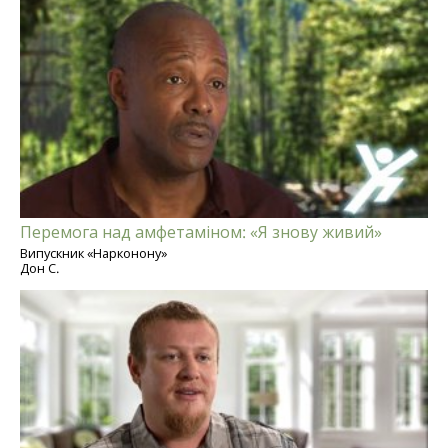
Перемога над амфетаміном: «Я знову живий»
Випускник «Нарконону»
Дон С.