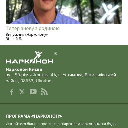
Тепер знову з родиною
Випускник «Нарконону»
Віталій Л.
®
Нарконон Києва
вул. 50-річчя Жовтня, 4А
,
с. Устимівка, Васильківський
район
,
08653
,
Ukraine
ПРОГРАМА «НАРКОНОН»
Дізнайтеся більше про те, що відрізняє «Нарконон» від будь-