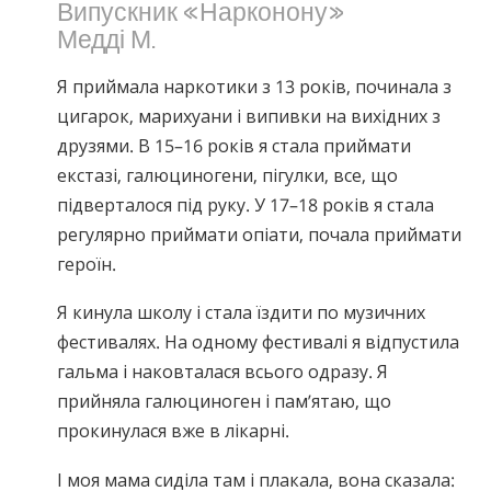
Випускник «Нарконону»
Медді М.
Я приймала наркотики з 13 років, починала з
цигарок, марихуани і випивки на вихідних з
друзями. В 15–16 років я стала приймати
екстазі, галюциногени, пігулки, все, що
підверталося під руку. У 17–18 років я стала
регулярно приймати опіати, почала приймати
героїн.
Я кинула школу і стала їздити по музичних
фестивалях. На одному фестивалі я відпустила
гальма і наковталася всього одразу. Я
прийняла галюциноген і пам’ятаю, що
прокинулася вже в лікарні.
І моя мама сиділа там і плакала, вона сказала: