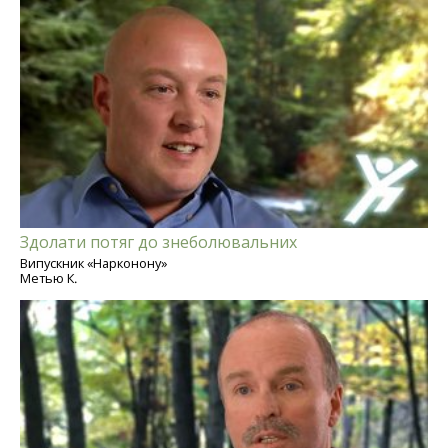
Здолати потяг до знеболювальних
Випускник «Нарконону»
Метью К.