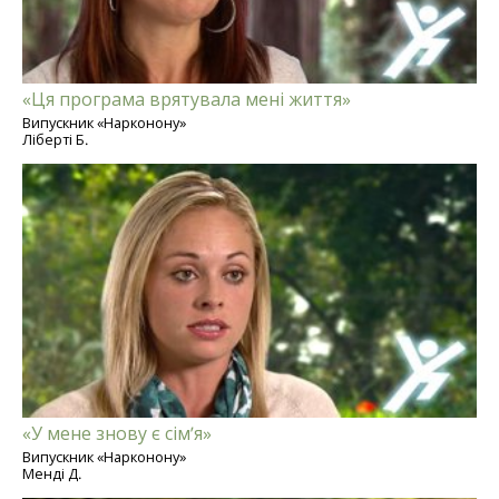
«Ця програма врятувала мені життя»
Випускник «Нарконону»
Ліберті Б.
«У мене знову є сім’я»
Випускник «Нарконону»
Менді Д.