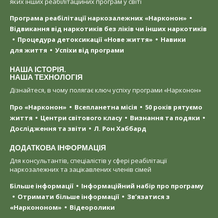
яких інших реабілітаційних програм у світі
Програма реабілітації наркозалежних «Нарконон»
Відвикання від наркотиків без ліків чи інших наркотиків
Процедура детоксикації «Нове життя»
Навики
для життя
Успіхи від програми
НАША ІСТОРІЯ.
НАША ТЕХНОЛОГІЯ
Дізнайтеся, в чому полягає ключ успіху програми «Нарконон»
Про «Нарконон»
Всепланетна місія
50 років рятуємо
життя
Центри світового класу
Визнання та подяки
Дослідження та звіти
Л. Рон Хаббард
ДОДАТКОВА ІНФОРМАЦІЯ
Для консультантів, спеціалістів у сфері реабілітації
наркозалежних та зацікавлених членів сімей
Більше інформації
Інформаційний набір про програму
Отримати більше інформації
Зв’язатися з
«Наркононом»
Відеоролики