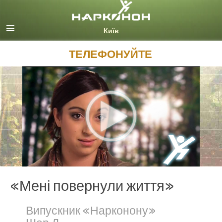
Русский (Russian)
Ukrainian
Всі регіони/мови
ТЕЛЕФОНУЙТЕ
«Мені повернули життя»
Випускник «Нарконону»
Шер Д.