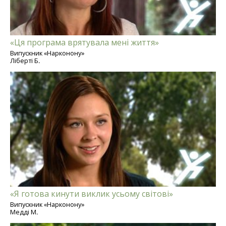
«Ця програма врятувала мені життя»
Випускник «Нарконону»
Ліберті Б.
«Я готова кинути виклик усьому світові»
Випускник «Нарконону»
Медді М.