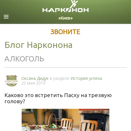
Русский
Все регионы/языки
ЗВОНИТЕ
Блог Нарконона
АЛКОГОЛЬ
Оксана Дидук
в разделе
История успеха
20 мая 2019
Каково это встретить Пасху на трезвую
голову?