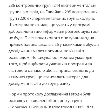
236 контрольних груп і 244 експериментальні
групи школярів, на Гавайях – 295 контрольних
груп і 220 експериментальних груп школярів.
Школярам пояснили, що участь у програмі
добровільна і що інформація розголошуватися
не буде. Після початкового опитування одна
привілейована школа з 26 учасниками вибула з
дослідження через причини, пов’язані з
розкладом. Не висувалося жодних умов для
того, щоб відбирати учасників програми за
статевою ознакою або за приналежністю до
етнічних груп, що становлять інтерес для
дослідження, або до груп ризику.
Форми протоколу дослідження і згоди були
розглянуті і схвалені «Копернікус груп»
(Copernicus Group IRB) (протокол HI001). Для