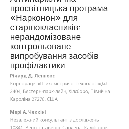
просвітницька програма
«Нарконон» для
старшокласників:
нерандомізоване
контрольоване
випробування засобів
профілактики
Річард Д. Леннокс
Корпорація «Психометричні технології»,￼
2404, Вестерн-парк-лейн, Хілсборо, Північна
Кароліна 27278, США
Мері А. Чеккіні
Незалежний консультант з досліджень
10841, Вескотт-авеню, Санленд, Каліфорнія