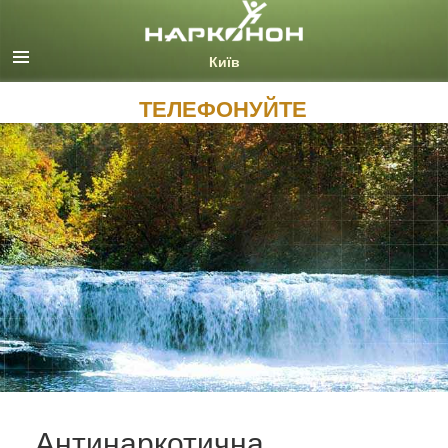
Русский (Russian)
Ukrainian
Всі регіони/мови
ТЕЛЕФОНУЙТЕ
Антинаркотична