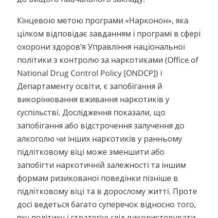
Кінцевою метою програми «Нарконон», яка
цілком відповідає завданням і програмі в сфері
охорони здоров’я Управління національної
політики з контролю за наркотиками (Office of
National Drug Control Policy [ONDCP]) і
Департаменту освіти, є запобігання й
викорінювання вживання наркотиків у
суспільстві. Дослідження показали, що
запобігання або відстрочення залучення до
алкоголю чи інших наркотиків у ранньому
підлітковому віці може зменшити або
запобігти наркотичній залежності та іншим
формам ризикованої поведінки пізніше в
підлітковому віці та в дорослому житті. Проте
досі ведеться багато суперечок відносно того,
яку політику і стратегію слід використовувати