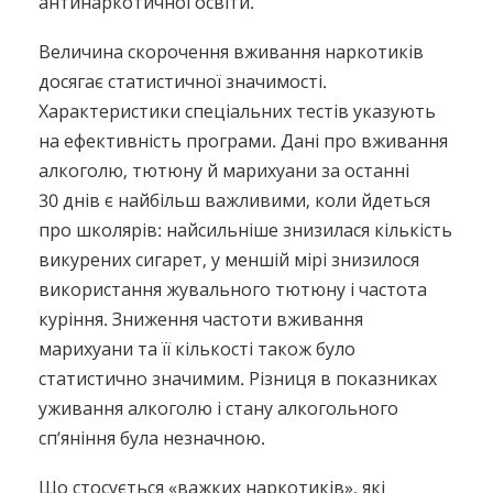
антинаркотичної освіти.
Величина скорочення вживання наркотиків
досягає статистичної значимості.
Характеристики спеціальних тестів указують
на ефективність програми. Дані про вживання
алкоголю, тютюну й марихуани за останні
30 днів є найбільш важливими, коли йдеться
про школярів: найсильніше знизилася кількість
викурених сигарет, у меншій мірі знизилося
використання жувального тютюну і частота
куріння. Зниження частоти вживання
марихуани та її кількості також було
статистично значимим. Різниця в показниках
уживання алкоголю і стану алкогольного
сп’яніння була незначною.
Що стосується «важких наркотиків», які