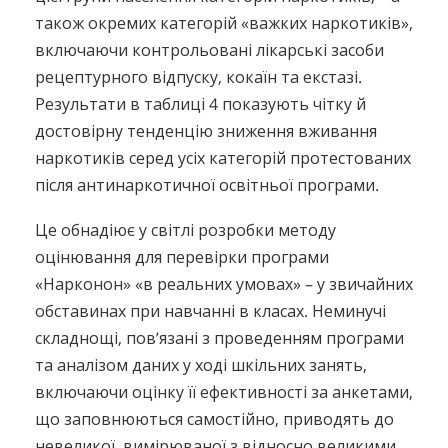
також окремих категорій «важких наркотиків»,
включаючи контрольовані лікарські засоби
рецептурного відпуску, кокаїн та екстазі.
Результати в таблиці 4 показують чітку й
достовірну тенденцію зниження вживання
наркотиків серед усіх категорій протестованих
після антинаркотичної освітньої програми.
Це обнадіює у світлі розробки методу
оцінювання для перевірки програми
«Нарконон» «в реальних умовах» – у звичайних
обставинах при навчанні в класах. Неминучі
складнощі, пов’язані з проведенням програми
та аналізом даних у ході шкільних занять,
включаючи оцінку її ефективності за анкетами,
що заповнюються самостійно, приводять до
невеликої, вимірюваної з відносно великими