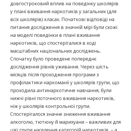
довгостроковий вплив на поведінку школярів
у плані вживання наркотиків у загальних (для
всіх школярів) класах. Початкові відповіді на
питання дослідження в значній мірі були схожі
на моделі поведінки в плані вживання
наркотиків, що спостерігалися в ході
масштабних національних досліджень.
Спочатку було проведене попереднє
дослідження рівнів уживання. Через шість
місяців після проходження програми з
профілактики наркоманії у школярів групи, що
проходила антинаркотичне навчання, були
нижчі рівні поточного вживання наркотиків,
ніж у школярів контрольної групи.
Спостерігалося значне зниження вживання
алкоголю, тютюну й марихуани – важливих для
цієї групи населення категорій наркотиків, – а