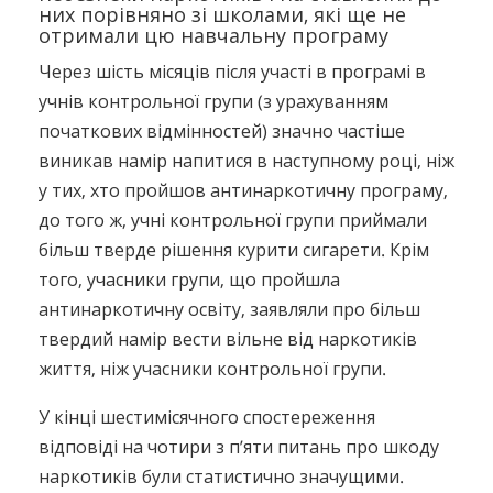
них порівняно зі школами, які ще не
отримали цю навчальну програму
Через шість місяців після участі в програмі в
учнів контрольної групи (з урахуванням
початкових відмінностей) значно частіше
виникав намір напитися в наступному році, ніж
у тих, хто пройшов антинаркотичну програму,
до того ж, учні контрольної групи приймали
більш тверде рішення курити сигарети. Крім
того, учасники групи, що пройшла
антинаркотичну освіту, заявляли про більш
твердий намір вести вільне від наркотиків
життя, ніж учасники контрольної групи.
У кінці шестимісячного спостереження
відповіді на чотири з п’яти питань про шкоду
наркотиків були статистично значущими.