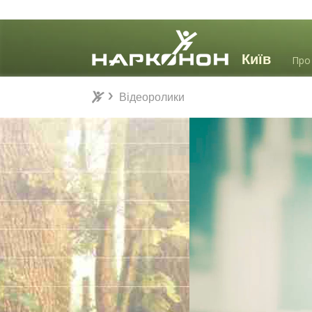
Про
Відеоролики
Відеоролики
⨯