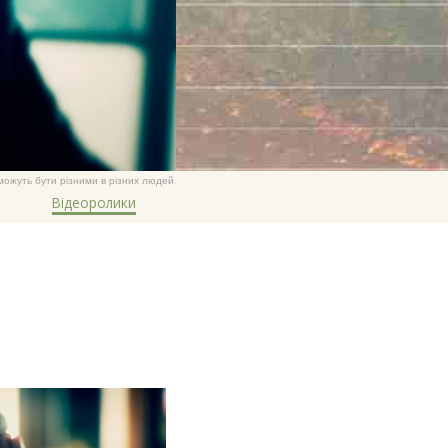
и можуть бути різними в різних людей.
Відеоролики