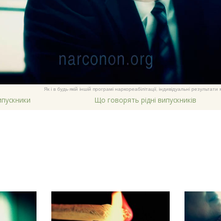
Як і в будь-якій іншій програмі наркореабілітації, індивідуальні результат
ипускники
Що говорять рідні випускників