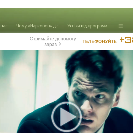
 нас
Чому «Нарконон» діє
Успіхи від програми
+3
Отримайте допомогу
Інформ
ТЕЛЕФОНУЙТЕ
нарком
зараз
Blog
Л. Рон