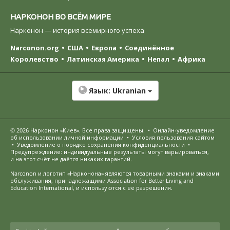
НАРКОНОН ВО ВСЁМ МИРЕ
Нарконон — история всемирного успеха
Narconon.org
США
Европа
Соединённое
Королевство
Латинская Америка
Непал
Африка
Язык:
Ukranian
© 2026
Нарконон «Киев»
. Все права защищены.
•
Онлайн-уведомление
об использовании личной информации
•
Условия пользования сайтом
•
Уведомление о порядке сохранения конфиденциальности
•
Предупреждение: индивидуальные результаты могут варьироваться,
и на этот счёт не даётся никаких гарантий.
Narconon и логотип «Нарконона» являются товарными знаками и знаками
обслуживания, принадлежащими Association for Better Living and
Education International, и используются с её разрешения.