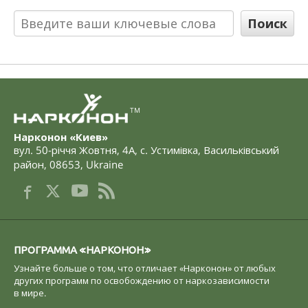
TM
Нарконон «Киев»
вул. 50-річчя Жовтня, 4А
,
с. Устимівка, Васильківський
район
,
08653
,
Ukraine
ПРОГРАММА «НАРКОНОН»
Узнайте больше о том, что отличает «Нарконон» от любых
других программ по освобождению от наркозависимости
в мире.