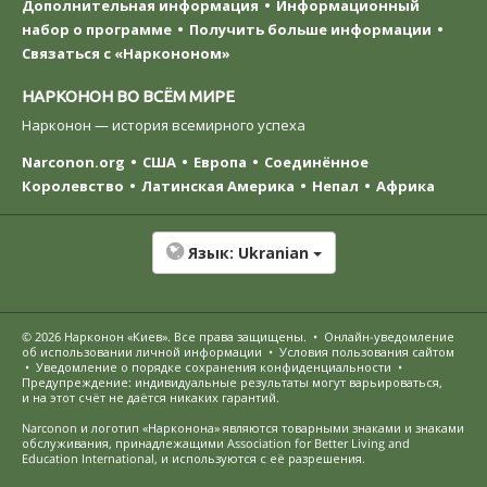
Дополнительная информация
Информационный
набор о программе
Получить больше информации
Связаться с «Наркононом»
НАРКОНОН ВО ВСЁМ МИРЕ
Нарконон — история всемирного успеха
Narconon.org
США
Европа
Соединённое
Королевство
Латинская Америка
Непал
Африка
Язык:
Ukranian
© 2026
Нарконон «Киев»
. Все права защищены.
•
Онлайн-уведомление
об использовании личной информации
•
Условия пользования сайтом
•
Уведомление о порядке сохранения конфиденциальности
•
Предупреждение: индивидуальные результаты могут варьироваться,
и на этот счёт не даётся никаких гарантий.
Narconon и логотип «Нарконона» являются товарными знаками и знаками
обслуживания, принадлежащими Association for Better Living and
Education International, и используются с её разрешения.