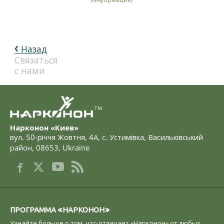
Назад
Связаться
с нами
TM
Нарконон «Киев»
вул. 50-річчя Жовтня, 4А
,
с. Устимівка, Васильківський
район
,
08653
,
Ukraine
ПРОГРАММА «НАРКОНОН»
Узнайте больше о том, что отличает «Нарконон» от любых